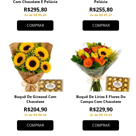
Com Chocolate E Pelúcia
Pelúcia
R$295,80
R$255,80
3x de R$ 98,60
3x de R$ 85,27
COMPRAR
COMPRAR
Buquê De Girassol Com
Buquê De Lírios E Flores Do
Chocolate
Campo Com Chocolate
R$204,90
R$229,90
3x de R$ 68,30
3x de R$ 76,63
COMPRAR
COMPRAR