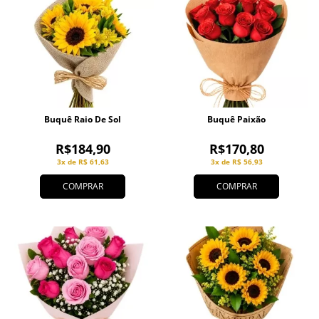
Buquê Raio De Sol
Buquê Paixão
R$184,90
R$170,80
3x de R$ 61,63
3x de R$ 56,93
COMPRAR
COMPRAR