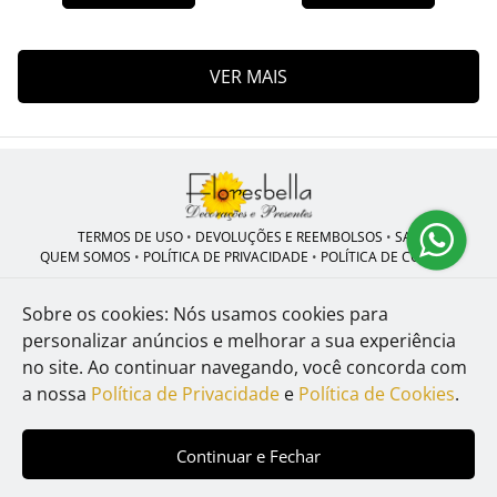
VER MAIS
TERMOS DE USO
•
DEVOLUÇÕES E REEMBOLSOS
•
SAC
QUEM SOMOS
•
POLÍTICA DE PRIVACIDADE
•
POLÍTICA DE COOKIES
Sobre os cookies: Nós usamos cookies para
personalizar anúncios e melhorar a sua experiência
Flores Bella | CNPJ: 06.008.555/0001-66
no site.
Ao continuar navegando, você concorda com
Lrg De Casa Amarela, Nº 45, Bairro: Casa Amarela, Recife - PE, CEP:
52.070-340 - Recife - PE - 52050-020
a nossa
Política de Privacidade
e
Política de Cookies
.
WhatsApp: (81) 99107-632
| Telefone: (81) 9910-7632
© 2024-2026 - Todos os direitos reservados - Desenvolvido por
BEX
Continuar e Fechar
Soluções Inteligentes