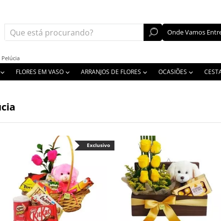
Onde Vamos Entre
 Pelúcia
FLORES EM VASO
ARRANJOS DE FLORES
OCASIÕES
CEST
cia
Exclusivo