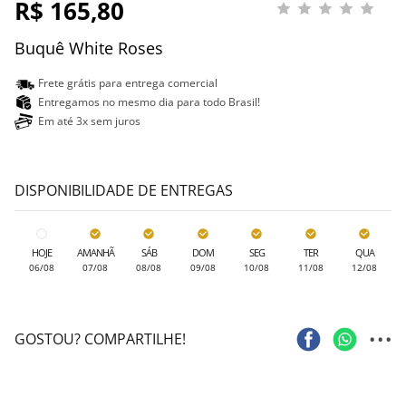
R$ 165,80
Buquê White Roses
Frete grátis para entrega comercial
Entregamos no mesmo dia para todo Brasil!
Em até 3x sem juros
DISPONIBILIDADE DE ENTREGAS
HOJE
AMANHÃ
SÁB
DOM
SEG
TER
QUA
06/08
07/08
08/08
09/08
10/08
11/08
12/08
...
GOSTOU? COMPARTILHE!