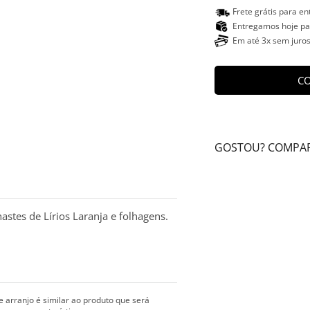
Frete grátis para e
Entregamos hoje par
Em até 3x sem juro
CO
GOSTOU? COMPAR
stes de Lírios Laranja e folhagens.
arranjo é similar ao produto que será