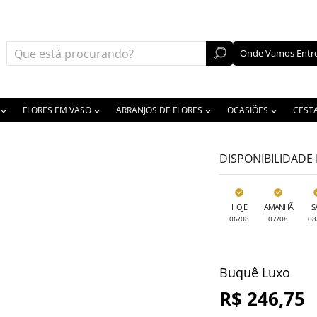
Onde Vamos Entre
FLORES EM VASO
ARRANJOS DE FLORES
OCASIÕES
CEST
DISPONIBILIDADE
HOJE
AMANHÃ
S
06/08
07/08
08
Buquê Luxo
R$ 246,75