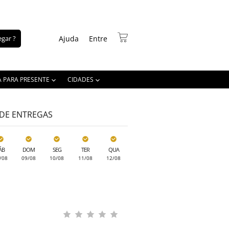
gar ?
Ajuda
Entre
A PARA PRESENTE
CIDADES
 DE ENTREGAS
ÁB
DOM
SEG
TER
QUA
/08
09/08
10/08
11/08
12/08