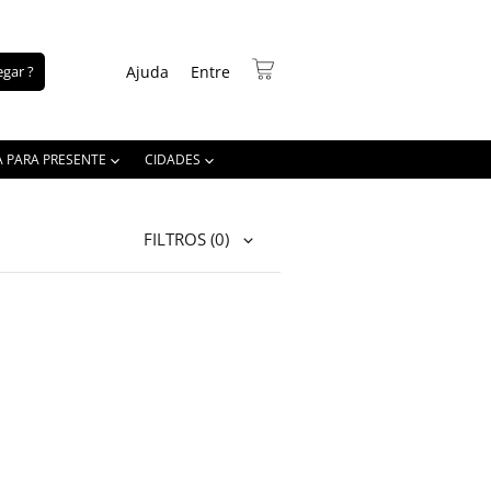
gar ?
Ajuda
Entre
A PARA PRESENTE
CIDADES
FILTROS
(0)