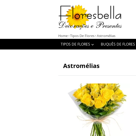
Home
Tipos De Flores
Astromélias
TIPOS DE FLORES
BUQUÊS DE FLORES
Astromélias