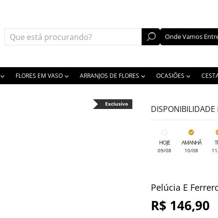
Onde Vamos Entre
FLORES EM VASO
ARRANJOS DE FLORES
OCASIÕES
CEST
Exclusivo
DISPONIBILIDADE
HOJE
AMANHÃ
T
09/08
10/08
11
Pelúcia E Ferrer
R$ 146,90