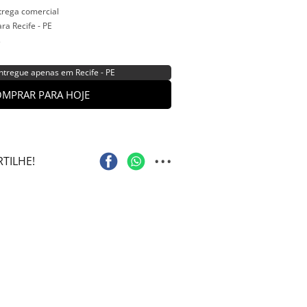
ntrega comercial
ra Recife - PE
s
ntregue apenas em Recife - PE
MPRAR PARA HOJE
...
TILHE!