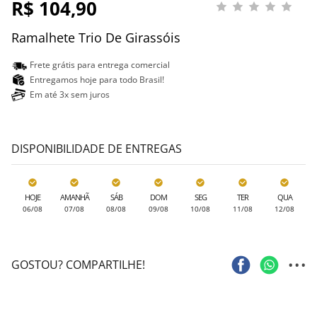
R$ 104,90
Ramalhete Trio De Girassóis
Frete grátis para entrega comercial
Entregamos hoje para todo Brasil!
Em até 3x sem juros
DISPONIBILIDADE DE ENTREGAS
HOJE
AMANHÃ
SÁB
DOM
SEG
TER
QUA
06/08
07/08
08/08
09/08
10/08
11/08
12/08
...
GOSTOU? COMPARTILHE!