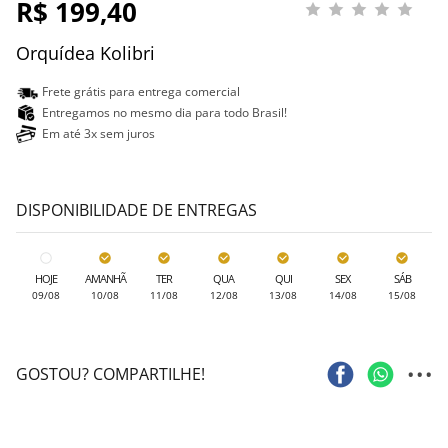
R$ 199,40
Orquídea Kolibri
Frete grátis para entrega comercial
Entregamos no mesmo dia para todo Brasil!
Em até 3x sem juros
DISPONIBILIDADE DE ENTREGAS
HOJE
AMANHÃ
TER
QUA
QUI
SEX
SÁB
09/08
10/08
11/08
12/08
13/08
14/08
15/08
...
GOSTOU? COMPARTILHE!