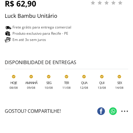
R$ 62,90
Luck Bambu Unitário
Frete grátis para entrega comercial
Produto exclusivo para Recife - PE
Em até 3x sem juros
DISPONIBILIDADE DE ENTREGAS
HOJE
AMANHÃ
SEG
TER
QUA
QUI
SEX
08/08
09/08
10/08
11/08
12/08
13/08
14/08
...
GOSTOU? COMPARTILHE!