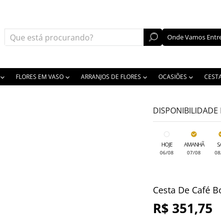
Onde Vamos Entre
FLORES EM VASO
ARRANJOS DE FLORES
OCASIÕES
CEST
DISPONIBILIDADE
HOJE
AMANHÃ
S
06/08
07/08
08
Cesta De Café B
R$ 351,75