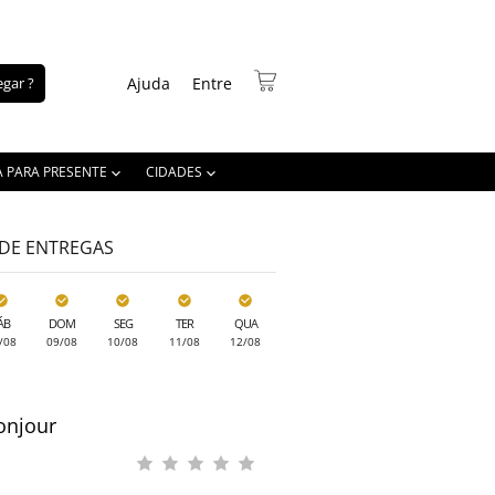
gar ?
Ajuda
Entre
A PARA PRESENTE
CIDADES
 DE ENTREGAS
ÁB
DOM
SEG
TER
QUA
/08
09/08
10/08
11/08
12/08
onjour