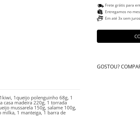
Frete grátis para e
Entregamos no mesm
Em até 3x sem juro
CO
GOSTOU? COMPAR
 1kiwi, 1queijo polenguinho 68g, 1
ia casa madeira 220g, 1 torrada
ueijo mussarela 150g, salame 100g,
o milka, 1 manteiga, 1 barra de