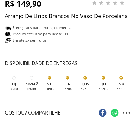
R$ 149,90
Arranjo De Lírios Brancos No Vaso De Porcelana
Frete grátis para entrega comercial
Produto exclusivo para Recife - PE
Em até 3x sem juros
DISPONIBILIDADE DE ENTREGAS
HOJE
AMANHÃ
SEG
TER
QUA
QUI
SEX
08/08
09/08
10/08
11/08
12/08
13/08
14/08
...
GOSTOU? COMPARTILHE!