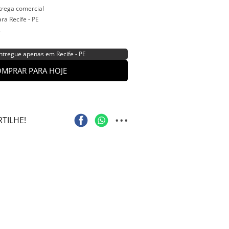
ntrega comercial
ra Recife - PE
s
ntregue apenas em Recife - PE
MPRAR PARA HOJE
...
TILHE!