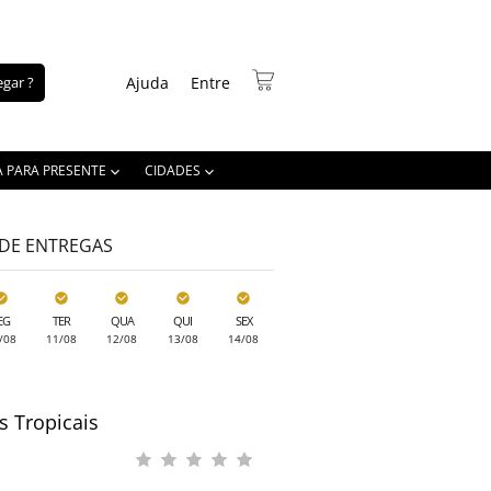
gar ?
Ajuda
Entre
A PARA PRESENTE
CIDADES
 DE ENTREGAS
EG
TER
QUA
QUI
SEX
/08
11/08
12/08
13/08
14/08
s Tropicais