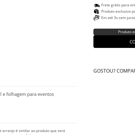
Frete grátis para e
Produto exclusivo pa
Em até 3x sem juro
Produto e
CO
GOSTOU? COMPAR
sol e folhagem para eventos
arranjo é similar ao produto que será