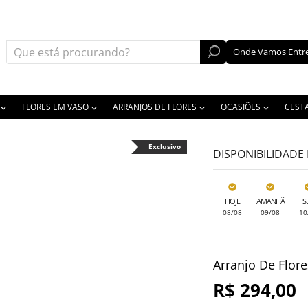
Onde Vamos Entre
FLORES EM VASO
ARRANJOS DE FLORES
OCASIÕES
CEST
Exclusivo
DISPONIBILIDADE
HOJE
AMANHÃ
S
08/08
09/08
10
Arranjo De Flore
R$ 294,00