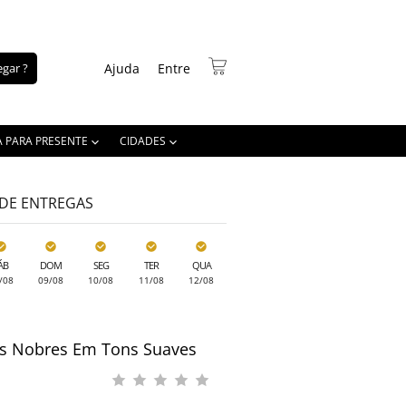
gar ?
Ajuda
Entre
A PARA PRESENTE
CIDADES
 DE ENTREGAS
ÁB
DOM
SEG
TER
QUA
/08
09/08
10/08
11/08
12/08
es Nobres Em Tons Suaves