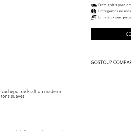
Frete grátis para e
Entregamos no mesm
Em até 3x sem juro
CO
GOSTOU? COMPAR
 cachepot de kraft ou madeira
 tons suaves