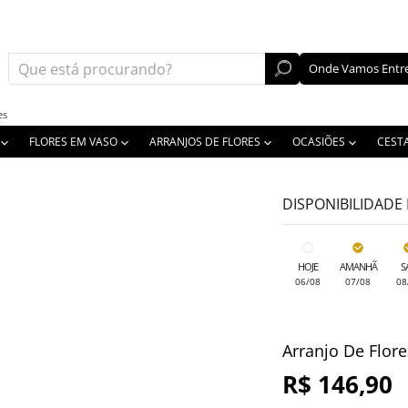
Onde Vamos Entre
es
FLORES EM VASO
ARRANJOS DE FLORES
OCASIÕES
CEST
DISPONIBILIDADE
HOJE
AMANHÃ
S
06/08
07/08
08
Arranjo De Flor
R$ 146,90